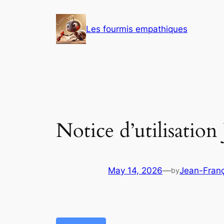
Skip
to
Les fourmis empathiques
content
Notice d’utilisation
May 14, 2026
—
Jean-Franç
by