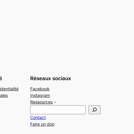
é
Réseaux sociaux
identialité
Facebook
ales
Instagram
Ressources
R
e
Contact
c
Faire un don
h