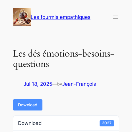
Skip
to
Les fourmis empathiques
content
Les dés émotions-besoins-
questions
Jul 18, 2025
—
Jean-François
by
Download
Download
3027