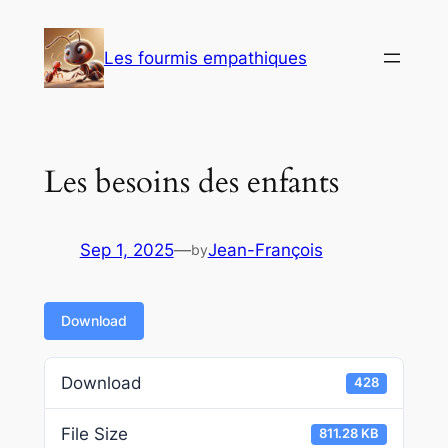
Skip
to
Les fourmis empathiques
content
Les besoins des enfants
Sep 1, 2025
—
Jean-François
by
Download
Download
428
File Size
811.28 KB