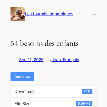
Skip
to
Les fourmis empathiques
content
54 besoins des enfants
Sep 11, 2025
—
Jean-François
by
Download
Download
2411
File Size
5.09 MB