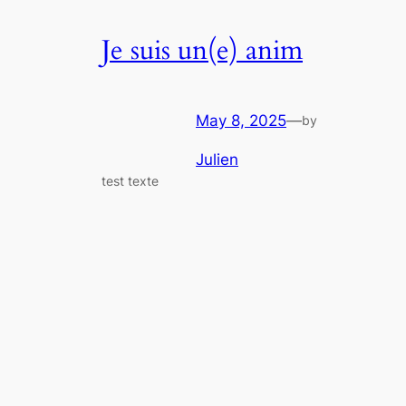
Je suis un(e) anim
May 8, 2025
—
by
Julien
test texte