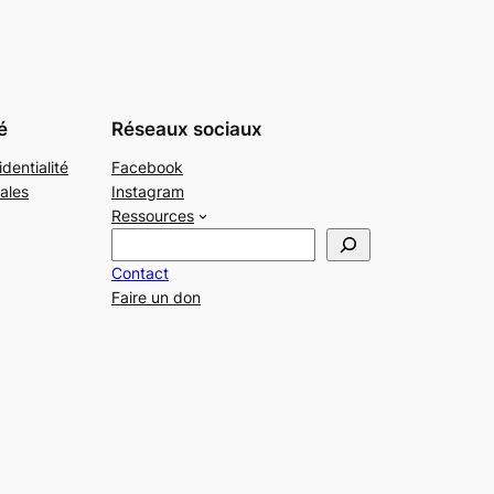
é
Réseaux sociaux
identialité
Facebook
ales
Instagram
Ressources
R
e
Contact
c
Faire un don
h
e
r
c
h
e
r